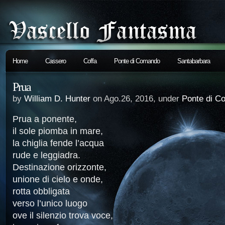
Home
Cassero
Coffa
Ponte di Comando
Santabarbara
Prua
by
William D. Hunter
on Ago.26, 2016, under
Ponte di C
Prua a ponente,
il sole piomba in mare,
la chiglia fende l’acqua
rude e leggiadra.
Destinazione orizzonte,
unione di cielo e onde,
rotta obbligata
verso l’unico luogo
ove il silenzio trova voce,