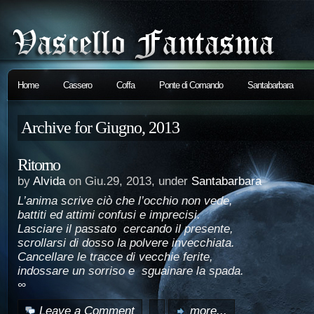
Home
Cassero
Coffa
Ponte di Comando
Santabarbara
Archive for Giugno, 2013
Ritorno
by
Alvida
on Giu.29, 2013, under
Santabarbara
L’anima scrive ciò che l’occhio non vede,
battiti ed attimi confusi e imprecisi.
Lasciare il passato cercando il presente,
scrollarsi di dosso la polvere invecchiata.
Cancellare le tracce di vecchie ferite,
indossare un sorriso e sguainare la spada.
∞
Leave a Comment
more...