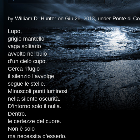
by
William D. Hunter
on Giu.26, 2013, under
Ponte di C
Lupo,
grigio mantello
vaga solitario
avvolto nel buio
d’un cielo cupo.
Cerca rifugio
il silenzio l’avvolge
segue le stelle.
Minuscoli punti luminosi
nella silente oscurità.
D’intorno solo il nulla.
Dentro,
le certezze del cuore.
Non è solo
ma necessita d’esserlo.