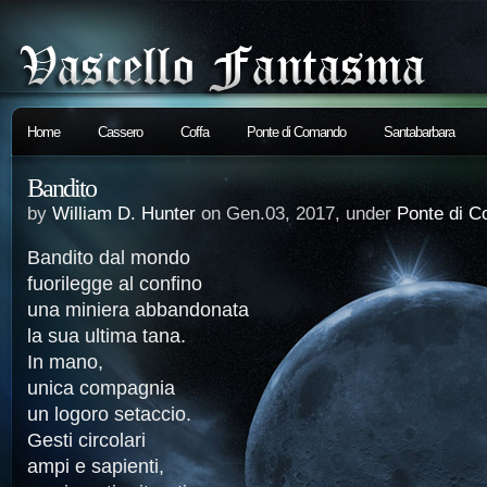
Home
Cassero
Coffa
Ponte di Comando
Santabarbara
Bandito
by
William D. Hunter
on Gen.03, 2017, under
Ponte di 
Bandito dal mondo
fuorilegge al confino
una miniera abbandonata
la sua ultima tana.
In mano,
unica compagnia
un logoro setaccio.
Gesti circolari
ampi e sapienti,