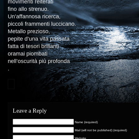
movimenti reiterati
fino allo strenuo.
Un’affannosa ricerca,
piccoli frammenti luccicano.
Metallo prezioso,
pepite d’una vita passata
fatta di tesori brillanti
oramai piombati
nell’oscurità più profonda
.
Leave a Reply
Name (required)
Mail (will not be published) (required)
Website