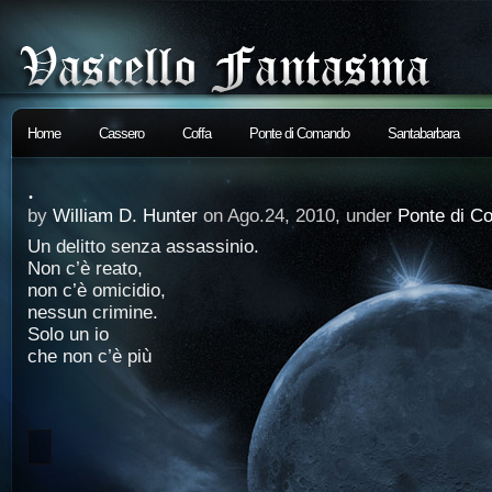
Home
Cassero
Coffa
Ponte di Comando
Santabarbara
.
by
William D. Hunter
on Ago.24, 2010, under
Ponte di C
Un delitto senza assassinio.
Non c’è reato,
non c’è omicidio,
nessun crimine.
Solo un io
che non c’è più