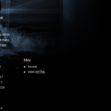
ti
u
08:00
Il mare
Oggi
Meta
0
Accedi
Valid
XHTML
17
17
2016
6
14