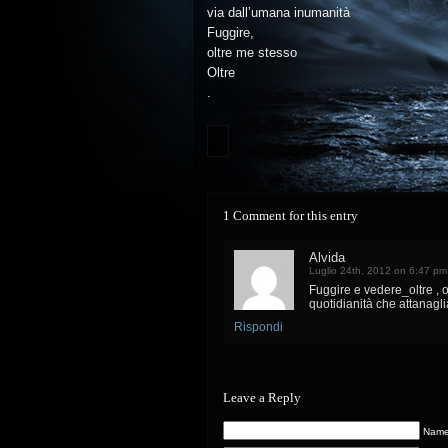
via dall’umana inumanità
Fuggire,
oltre me stesso
Oltre
.
1 Comment for this entry
Alvida
Luglio 24th, 2012 on 6:47 pm
Fuggire e vedere_oltre , ol
quotidianità che attanaglia 
Rispondi
Leave a Reply
Name 