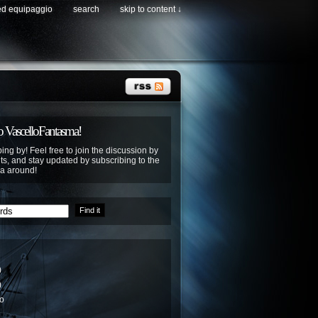
ed equipaggio
search
skip to content ↓
 VascelloFantasma!
ing by! Feel free to join the discussion by
s, and stay updated by subscribing to the
ya around!
)
)
io