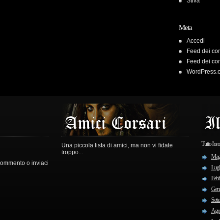
Stiva
Meta
Accedi
Feed dei con
Feed dei co
WordPress.
Tutto l'or
Una piccola lista di amici, ma non vi fidate
troppo...
Mag
 commento o inviaci
Lugl
Febb
Gen
Sett
Ago