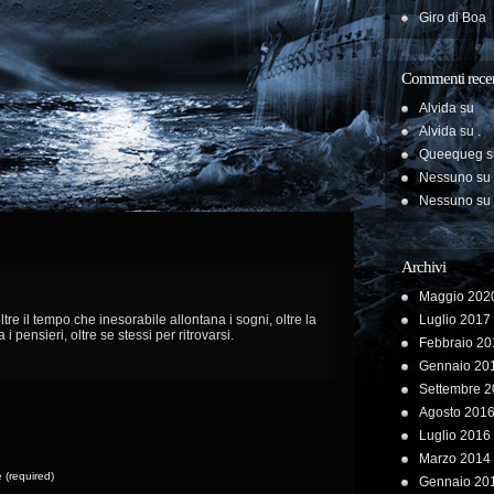
Giro di Boa
Commenti recen
Alvida
su
Alvida
su
.
Queequeg
s
Nessuno
su
Nessuno
su
Archivi
Maggio 202
tre il tempo che inesorabile allontana i sogni, oltre la
Luglio 2017
i pensieri, oltre se stessi per ritrovarsi.
Febbraio 20
Gennaio 20
Settembre 
Agosto 201
Luglio 2016
Marzo 2014
(required)
Gennaio 20