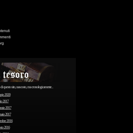
tenuti
mmenti
org
o di questo sito, nascosto, ma cronologicamente...
gio 2020
io 2017
raio 2017
naio 2017
embre 2016
sto 2016