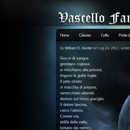
Home
Cassero
Coffa
Ponte 
by
William D. Hunter
on Lug.24, 2012, unde
Gocce di sangue
grondano copiose,
si mischiano alla polvere,
tingono le gialle foglie.
Il pelo striato
si macchia di porpora,
rannicchiato attendo
disteso sul fosco giaciglio.
Il dolore lancina,
cerco l’attimo.
Correre via,
aldilà della valle,
lontano dai nemici,