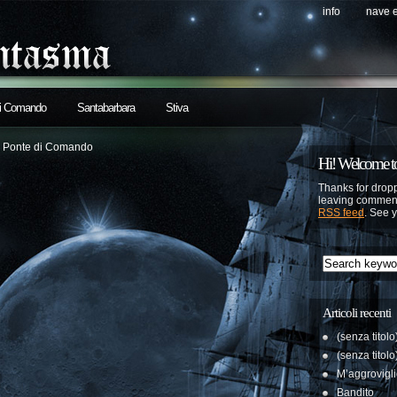
info
nave 
di Comando
Santabarbara
Stiva
r
Ponte di Comando
Hi! Welcome to
Thanks for dropp
leaving comment
RSS feed
. See 
Articoli recenti
(senza titolo
(senza titolo
M’aggrovigl
Bandito