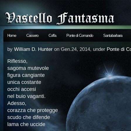
Home
Cassero
Coffa
Ponte di Comando
Santabarbara
by
William D. Hunter
on Gen.24, 2014, under
Ponte di 
Riflesso,
sagoma mutevole
figura cangiante
unica costante
occhi accesi
nel buio vaganti.
Adesso,
corazza che protegge
scudo che difende
lama che uccide