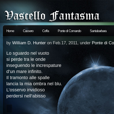
Home
Cassero
Coffa
Ponte di Comando
Santabarbara
by
William D. Hunter
on Feb.17, 2011, under
Ponte di C
Lo sguardo nel vuoto
si perde tra le onde
inseguendo le increspature
d’un mare infinito.
Il tramonto alle spalle
lancia la mia ombra nel blu.
L’osservo invidioso
perdersi nell’abisso