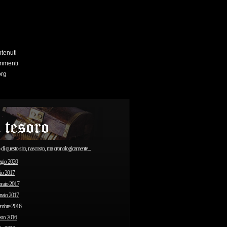
tenuti
mmenti
org
o di questo sito, nascosto, ma cronologicamente...
gio 2020
io 2017
raio 2017
naio 2017
embre 2016
sto 2016