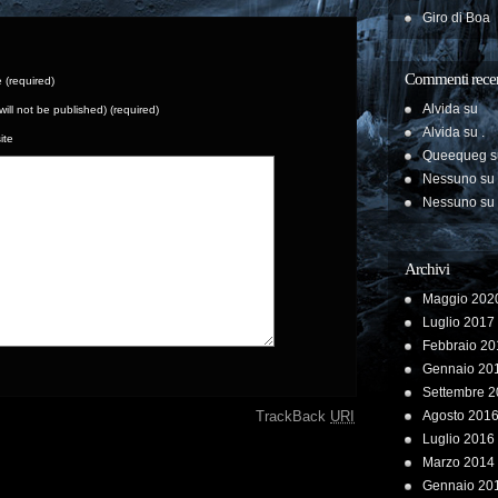
Giro di Boa
Commenti recen
(required)
Alvida
su
(will not be published) (required)
Alvida
su
.
ite
Queequeg
s
Nessuno
su
Nessuno
su
Archivi
Maggio 202
Luglio 2017
Febbraio 20
Gennaio 20
Settembre 
TrackBack
URI
Agosto 201
Luglio 2016
Marzo 2014
Gennaio 20