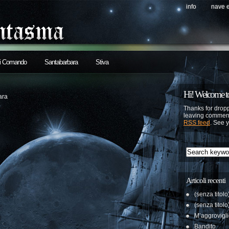
info
nave 
di Comando
Santabarbara
Stiva
Hi! Welcome to
ara
Thanks for dropp
leaving comment
RSS feed
. See 
Articoli recenti
(senza titolo
(senza titolo
M’aggrovigl
Bandito