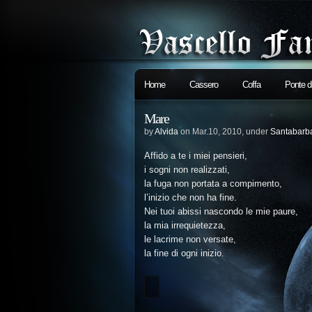
Home
Cassero
Coffa
Ponte 
Mare
by
Alvida
on Mar.10, 2010, under
Santabarb
Affido a te i miei pensieri,
i sogni non realizzati,
la fuga non portata a compimento,
l’inizio che non ha fine.
Nei tuoi abissi nascondo le mie paure,
la mia irrequietezza,
le lacrime non versate,
la fine di ogni inizio.