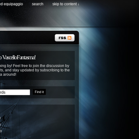
ed equipaggio
search
skip to content ↓
 VascelloFantasma!
ing by! Feel free to join the discussion by
s, and stay updated by subscribing to the
ya around!
)
)
io