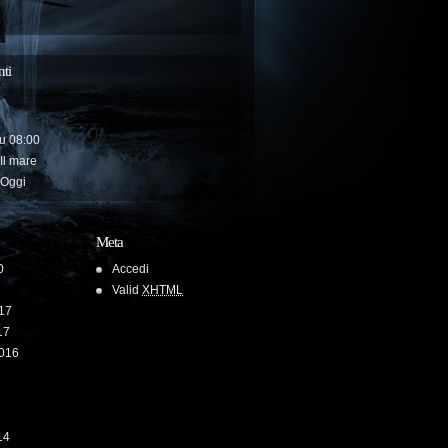
ti
u
08:00
Il mare
Oggi
Meta
0
Accedi
Valid
XHTML
17
17
2016
6
14