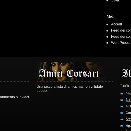
Stiva
Meta
Accedi
Feed dei con
Feed dei co
WordPress.
Tutto l'or
Una piccola lista di amici, ma non vi fidate
troppo...
Mag
 commento o inviaci
Lugl
Febb
Gen
Sett
Ago